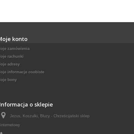
Moje konto
oje zamówienia
oje rachunki
oje adresy
oje informacje osobiste
oje bony
Informacja o sklepie
Jezus, Koszulki, Bluzy - Chrześcijański sklep
internetowy