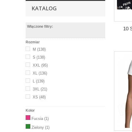
KATALOG
Włączone filtry:
10 
Rozmiar
M
(138)
S
(138)
XXL
(95)
XL
(136)
L
(139)
3XL
(21)
XS
(48)
Kolor
Fucsia
(1)
Zielony
(1)