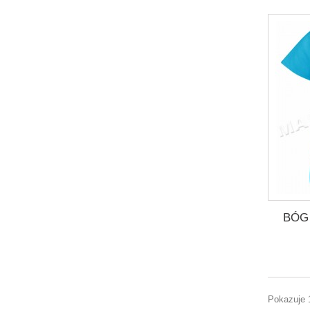
Burgund
(3)
BÓG
Pokazuje 