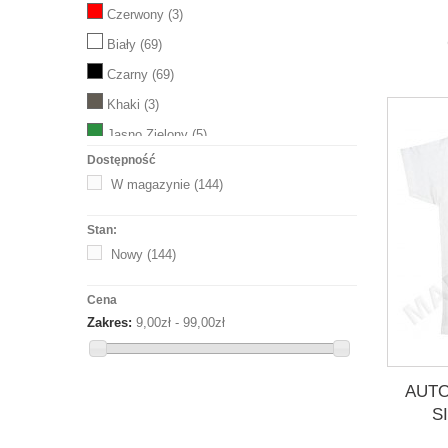
Czerwony
(3)
Biały
(69)
Czarny
(69)
Khaki
(3)
Jasno Zielony
(5)
Dostępność
Bordo
(1)
W magazynie
(144)
MELANŻ
(43)
Różowy
(1)
Stan:
Niebieski
Nowy
(144)
(24)
Żółty
(1)
Cena
TURKUS
(2)
Zakres:
9,00zł - 99,00zł
Jasno niebieski
(31)
FUCHSIA
(3)
AUTO
Azure Blue
(9)
S
LIMONKA
(1)