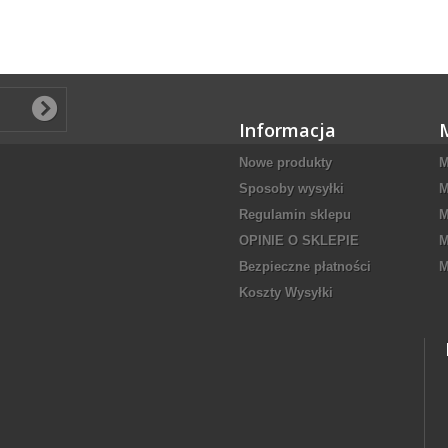
Informacja
Nowe produkty
M
Sposoby wysyłki
M
Regulamin sklepu
M
OPINIE O SKLEPIE
M
Bezpieczne płatności
M
Koszty Wysyłki