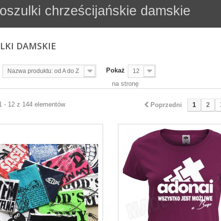
oszulki chrześcijańskie damskie
LKI DAMSKIE
Pokaż
Nazwa produktu: od A do Z
12
na stronę
1 - 12 z 144 elementów
Poprzedni
1
2