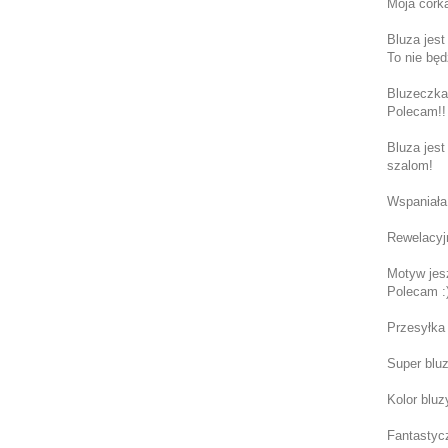
Moja córka
Bluza jest
To nie będ
Bluzeczka 
Polecam!!
Bluza jest
szalom!
Wspaniała 
Rewelacyjn
Motyw jesz
Polecam :
Przesyłka 
Super bluza
Kolor bluz
Fantastycz