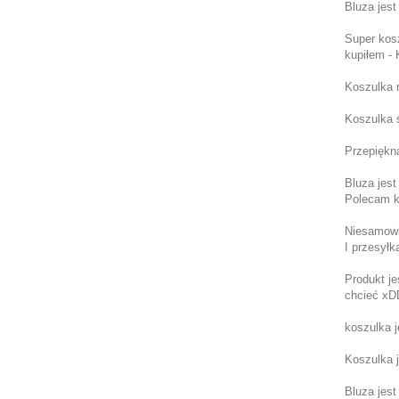
Bluza jes
Super kos
kupiłem -
Koszulka r
Koszulka ś
Przepiękn
Bluza jest
Polecam k
Niesamowit
I przesyłk
Produkt je
chcieć x
koszulka j
Koszulka j
Bluza jest