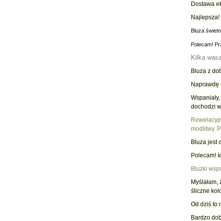
Dostawa ek
Najlepsza! 
Bluza świet
Polecam! Prz
Kilka wasz
Bluza z dob
Naprawdę r
Wspaniały,
dochodzi w
Rewelacyjn
modlitwy. 
Bluza jest
Polecam! Id
Bluzki wspa
Myślałam, ż
śliczne kol
Od dziś to 
Bardzo dob