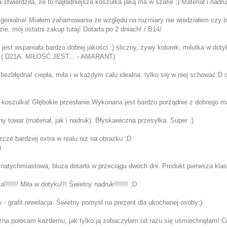
 stwierdziła, że to najładniejsza koszulka jaką ma w szafie ;) Materiał i nadru
 genialna! Miałem zahamowania ze względu na rozmiary nie wiedziałem czy tra
zie, mój ostatni zakup tutaj! Dotarła po 2 dniach! / B14/
jest wspaniała bardzo dobrej jakości :) śliczny, żywy kolorek, milutka w doty
 ( D21A. MIŁOŚĆ JEST... - AMARANT)
 bezbłędna! ciepła, miła i w każdym calu idealna. tylko się w niej schować:D
koszulka! Głębokie przesłanie.Wykonana jest bardzo porządnie z dobrego ma
y towar (materiał, jak i nadruk). Błyskawiczna przesyłka. Super ;)
cze bardziej extra w realu niż na obrazku :D
)
natychmiastowa, bluza dotarła w przeciągu dwóch dni. Produkt pierwsza klasa,
!!!!!!! Miła w dotyku!!! Świetny nadruk!!!!!!! ;D
y - grafit rewelacja. Świetny pomysł na prezent dla ukochanej osoby:)
na polecam każdemu, jak tylko ją zobaczyłam od razu się uśmiechnęłam! Cud