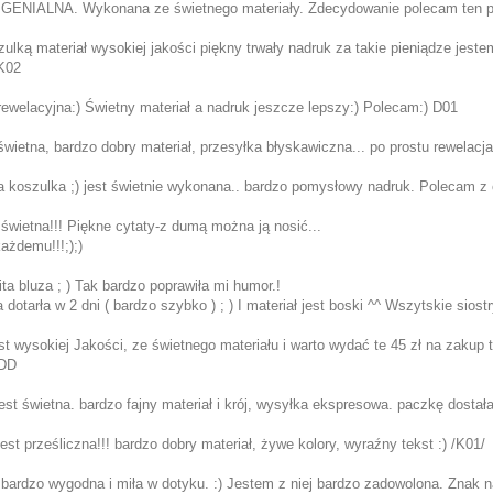
t GENIALNA. Wykonana ze świetnego materiały. Zdecydowanie polecam ten pr
zulką materiał wysokiej jakości piękny trwały nadruk za takie pieniądze j
 K02
ewelacyjna:) Świetny materiał a nadruk jeszcze lepszy:) Polecam:) D01
wietna, bardzo dobry materiał, przesyłka błyskawiczna... po prostu rewelacj
a koszulka ;) jest świetnie wykonana.. bardzo pomysłowy nadruk. Polecam z
 świetna!!! Piękne cytaty-z dumą można ją nosić...
ażdemu!!!;);)
a bluza ; ) Tak bardzo poprawiła mi humor.!
a dotarła w 2 dni ( bardzo szybko ) ; ) I materiał jest boski ^^ Wszytskie sio
st wysokiej Jakości, ze świetnego materiału i warto wydać te 45 zł na zakup
DDD
est świetna. bardzo fajny materiał i krój, wysyłka ekspresowa. paczkę dosta
est prześliczna!!! bardzo dobry materiał, żywe kolory, wyraźny tekst :) /K01/
 bardzo wygodna i miła w dotyku. :) Jestem z niej bardzo zadowolona. Znak n