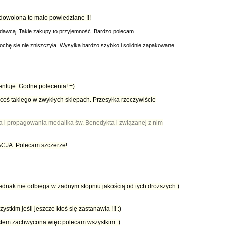
adowolona to mało powiedziane !!!
zedawcą. Takie zakupy to przyjemność. Bardzo polecam.
 trochę sie nie zniszczyła. Wysyłka bardzo szybko i solidnie zapakowane.
entuje. Godne polecenia! =)
coś takiego w zwykłych sklepach. Przesyłka rzeczywiście
a i propagowania medalika św. Benedykta i związanej z nim
LACJA. Polecam szczerze!
 jednak nie odbiega w żadnym stopniu jakością od tych droższych:)
stkim jeśli jeszcze ktoś się zastanawia !!! :)
jestem zachwycona więc polecam wszystkim :)