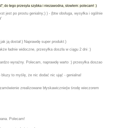
rist"; do tego przesyla szybka i niezawodna, slowlem: polecam! :)
t jest po prostu genialny;) ) - (btw obsługa, wysyłka i ogólnie
Y
jak ją dostał:) Naprawdę super produkt:)
akże ładnie widoczne, przesyłka doszła w ciągu 2 dni :)
st bardzo wyraźny. Polecam, naprawdę warto :) przesyłka doszao
luzy to myślę, że nic dodać nic ująć - genialna!
 zamówienie zrealizowane błyskawicznie(w środę wieczorem
onana. Polecam!