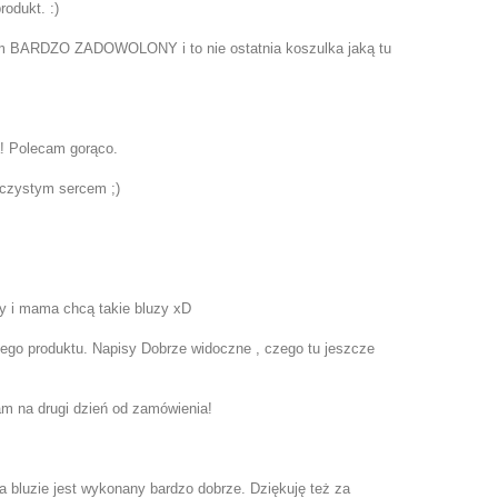
odukt. :)
estem BARDZO ZADOWOLONY i to nie ostatnia koszulka jaką tu
a! Polecam gorąco.
 czystym sercem ;)
stry i mama chcą takie bluzy xD
 tego produktu. Napisy Dobrze widoczne , czego tu jeszcze
łam na drugi dzień od zamówienia!
a bluzie jest wykonany bardzo dobrze. Dziękuję też za