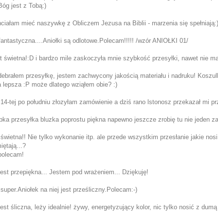
Bóg jest z Tobą:)
iałam mieć naszywkę z Obliczem Jezusa na Biblii - marzenia się spełniają:)
antastyczna....Aniołki są odlotowe.Polecam!!!!! /wzór ANIOŁKI 01/
t świetna!:D i bardzo mile zaskoczyła mnie szybkość przesyłki, nawet nie ma
ebrałem przesyłkę, jestem zachwycony jakością materiału i nadruku! Koszulka
 lepsza :P może dlatego wziąłem obie? :)
14-tej po południu złozyłam zamówienie a dziś rano lstonosz przekazał mi p
ka przesyłka bluzka poprostu piękna napewno jeszcze zrobię tu nie jeden z
 świetna!! Nie tylko wykonanie itp. ale przede wszystkim przesłanie jakie nos
ętają...?
polecam!
est przepiękna... Jestem pod wrażeniem... Dziękuję!
 super.Aniołek na niej jest prześliczny.Polecam:-)
est śliczna, leży idealnie! żywy, energetyzujący kolor, nic tylko nosić z dumą 