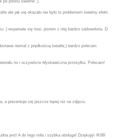
k po prostu świetne ;)
fie ale jak się okazało nie było to problemem świetny efekt.
ku :) wspaniale się nosi, jestem z niej bardzo zadowolona :D
 dostawa niemal z prędkością światła;) bardzo polecam.
teriału no i oczywiście błyskawiczna przesyłka. Polecam!
 a prezentuje się jeszcze lepiej niż na zdjęciu.
na jest! A do tego miła i szybka obsługa! Dziękuję! /K08/