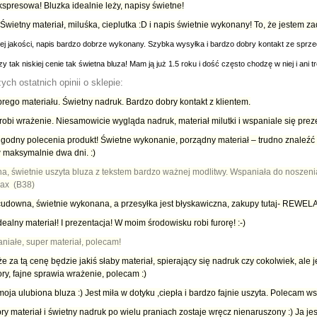
spresowa! Bluzka idealnie leży, napisy świetne!
Świetny materiał, miluśka, cieplutka :D i napis świetnie wykonany! To, że jestem z
nej jakości, napis bardzo dobrze wykonany. Szybka wysyłka i bardzo dobry kontakt ze spr
y tak niskiej cenie tak świetna bluza! Mam ją już 1.5 roku i dość często chodzę w niej i ani
ych ostatnich opinii o sklepie:
rego materiału. Świetny nadruk. Bardzo dobry kontakt z klientem.
obi wrażenie. Niesamowicie wygląda nadruk, materiał milutki i wspaniale się prez
 godny polecenia produkt! Świetne wykonanie, porządny materiał – trudno znaleźć 
 maksymalnie dwa dni. :)
a, świetnie uszyta bluza z tekstem bardzo ważnej modlitwy. Wspaniała do noszeni
Pax (B38)
 cudowna, świetnie wykonana, a przesyłka jest błyskawiczna, zakupy tutaj- REWE
ealny materiał! I prezentacja! W moim środowisku robi furorę! :-)
niałe, super materiał, polecam!
e za tą cenę będzie jakiś słaby materiał, spierający się nadruk czy cokolwiek, ale
ory, fajne sprawia wrażenie, polecam :)
moja ulubiona bluza :) Jest miła w dotyku ,ciepła i bardzo fajnie uszyta. Polecam wszy
ry materiał i świetny nadruk po wielu praniach zostaje wręcz nienaruszony :) Ja 