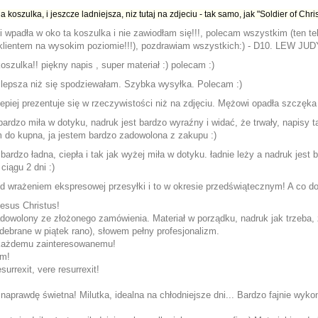
a koszulka, i jeszcze ladniejsza, niz tutaj na zdjeciu - tak samo, jak "Soldier of Ch
 wpadła w oko ta koszulka i nie zawiodłam się!!!, polecam wszystkim (ten teks
 klientem na wysokim poziomie!!!), pozdrawiam wszystkich:) - D10. LEW JUD
oszulka!! piękny napis , super materiał :) polecam :)
 lepsza niż się spodziewałam. Szybka wysyłka. Polecam :)
epiej prezentuje się w rzeczywistości niż na zdjęciu. Mężowi opadła szczęka 
ardzo miła w dotyku, nadruk jest bardzo wyraźny i widać, że trwały, napisy t
 do kupna, ja jestem bardzo zadowolona z zakupu :)
 bardzo ładna, ciepła i tak jak wyżej miła w dotyku. ładnie leży a nadruk je
ciągu 2 dni :)
 wrażeniem ekspresowej przesyłki i to w okresie przedświątecznym! A co do b
esus Christus!
dowolony ze złożonego zamówienia. Materiał w porządku, nadruk jak trzeba,
debrane w piątek rano), słowem pełny profesjonalizm.
każdemu zainteresowanemu!
am!
surrexit, vere resurrexit!
 naprawdę świetna! Milutka, idealna na chłodniejsze dni... Bardzo fajnie wyk