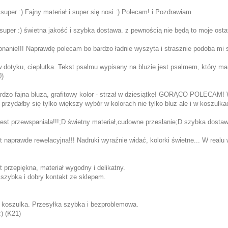
 super :) Fajny materiał i super się nosi :) Polecam! i Pozdrawiam
super :) świetna jakość i szybka dostawa. z pewnością nie będą to moje ostat
onanie!!! Naprawdę polecam bo bardzo ładnie wyszyta i strasznie podoba mi
w dotyku, cieplutka. Tekst psalmu wypisany na bluzie jest psalmem, który m
0)
ardzo fajna bluza, grafitowy kolor - strzał w dziesiątkę! GORĄCO POLECAM!
) przydałby się tylko większy wybór w kolorach nie tylko bluz ale i w koszul
est przewspaniała!!!;D świetny materiał,cudowne przesłanie;D szybka dostawa
t naprawde rewelacyjna!!! Nadruki wyraźnie widać, kolorki świetne... W realu 
t przepiękna, materiał wygodny i delikatny.
 szybka i dobry kontakt ze sklepem.
 koszulka. Przesyłka szybka i bezproblemowa.
) (K21)