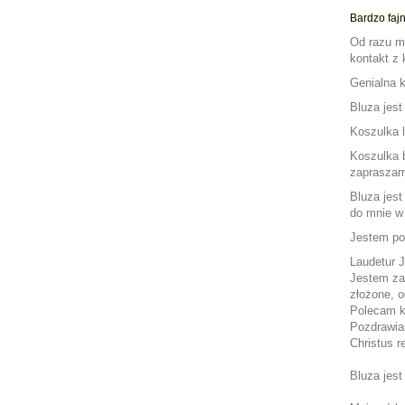
Bardzo fajn
Od razu mi
kontakt z
Genialna k
Bluza jest
Koszulka l
Koszulka b
zapraszam
Bluza jest
do mnie w 
Jestem pod
Laudetur J
Jestem za
złożone, o
Polecam 
Pozdrawi
Christus re
Bluza jest