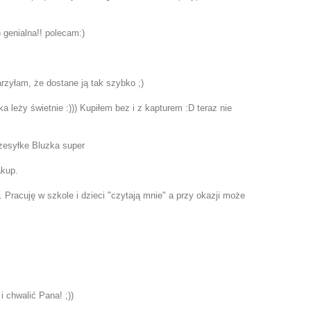
 genialna!! polecam:)
rzyłam, że dostane ją tak szybko ;)
 leży świetnie :))) Kupiłem bez i z kapturem :D teraz nie
rzesyłke Bluzka super
akup.
i. Pracuję w szkole i dzieci "czytają mnie" a przy okazji może
i chwalić Pana! ;))