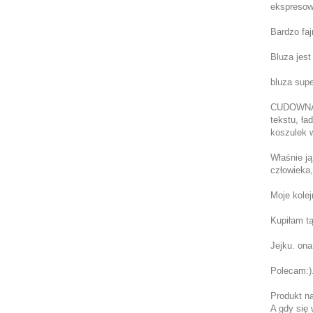
ekspresow
Bardzo faj
Bluza jest
bluza supe
CUDOWNA! P
tekstu, ła
koszulek 
Właśnie ją
człowieka,
Moje kolej
Kupiłam tą
Jejku. ona
Polecam:).
Produkt na
A gdy się 