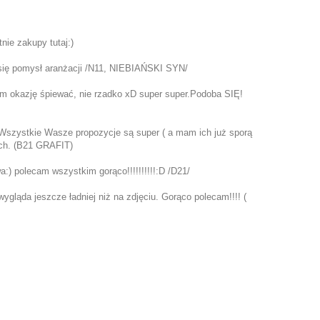
nie zakupy tutaj:)
 się pomysł aranżacji /N11, NIEBIAŃSKI SYN/
am okazję śpiewać, nie rzadko xD super super.Podoba SIĘ!
 Wszystkie Wasze propozycje są super ( a mam ich już sporą
kach. (B21 GRAFIT)
:) polecam wszystkim gorąco!!!!!!!!!!:D /D21/
wygląda jeszcze ładniej niż na zdjęciu. Gorąco polecam!!!! (