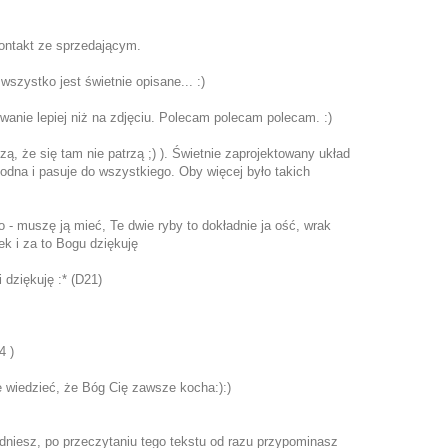
kontakt ze sprzedającym.
wszystko jest świetnie opisane... :)
owanie lepiej niż na zdjęciu. Polecam polecam polecam. :)
, że się tam nie patrzą ;) ). Świetnie zaprojektowany układ
godna i pasuje do wszystkiego. Oby więcej było takich
o - muszę ją mieć, Te dwie ryby to dokładnie ja ość, wrak
ek i za to Bogu dziękuję
 dziękuję :* (D21)
4 )
e wiedzieć, że Bóg Cię zawsze kocha:):)
adniesz, po przeczytaniu tego tekstu od razu przypominasz