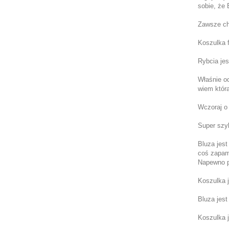
sobie, że 
Zawsze chc
Koszulka f
Rybcia jes
Właśnie od
wiem która
Wczoraj o 
Super szyb
Bluza jest
coś zapami
Napewno 
Koszulka j
Bluza jest
Koszulka j