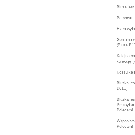
Bluza jest
Po prostu 
Extra wyk
Genialna 
(Bluza B1
Kolejna b
kolekcję :
Koszulka j
Bluzka jes
D01C)
Bluzka jes
Przesyłka
Polecam!
Wspaniała
Polecam! :