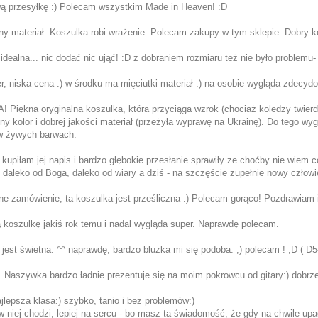
ą przesyłkę :) Polecam wszystkim Made in Heaven! :D
ny materiał. Koszulka robi wrażenie. Polecam zakupy w tym sklepie. Dobry 
 idealna... nic dodać nic ująć! :D z dobraniem rozmiaru też nie było problemu- 
r, niska cena :) w środku ma mięciutki materiał :) na osobie wygląda zdecyd
iękna oryginalna koszulka, która przyciąga wzrok (chociaż koledzy twierdzą
dny kolor i dobrej jakości materiał (przeżyła wyprawę na Ukrainę). Do tego wy
w żywych barwach.
 kupiłam jej napis i bardzo głębokie przesłanie sprawiły ze choćby nie wiem c
 daleko od Boga, daleko od wiary a dziś - na szczęście zupełnie nowy człowi
ne zamówienie, ta koszulka jest prześliczna :) Polecam gorąco! Pozdrawiam i
 koszulkę jakiś rok temu i nadal wygląda super. Naprawdę polecam.
 jest świetna. ^^ naprawdę, bardzo bluzka mi się podoba. ;) polecam ! ;D ( D5
 Naszywka bardzo ładnie prezentuje się na moim pokrowcu od gitary:) dobrz
jlepsza klasa:) szybko, tanio i bez problemów:)
w niej chodzi, lepiej na sercu - bo masz tą świadomość, że gdy na chwile up