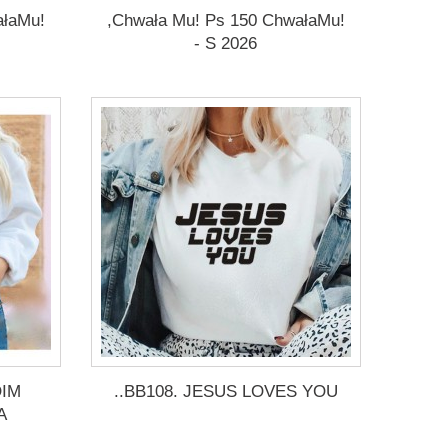
ałaMu!
,Chwała Mu! Ps 150 ChwałaMu!
- S 2026
OIM
..BB108. JESUS LOVES YOU
A