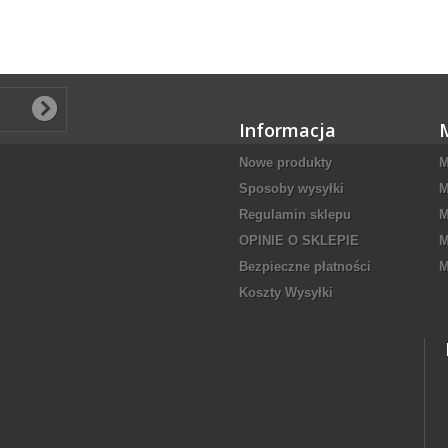
Informacja
Nowe produkty
M
Sposoby wysyłki
M
Regulamin sklepu
M
OPINIE O SKLEPIE
M
Bezpieczne płatności
M
Koszty Wysyłki