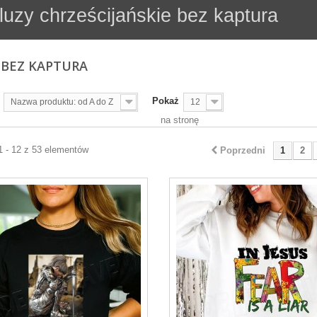
luzy chrześcijańskie bez kaptura
 BEZ KAPTURA
Pokaż
Nazwa produktu: od A do Z
12
na stronę
1 - 12 z 53 elementów
Poprzedni
1
2