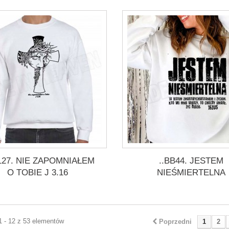
127. NIE ZAPOMNIAŁEM
..BB44. JESTEM
O TOBIE J 3.16
NIEŚMIERTELNA
1 - 12 z 53 elementów
Poprzedni
1
2