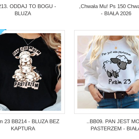
213. ODDAJ TO BOGU -
,Chwała Mu! Ps 150 Chw
BLUZA
- BIAŁA 2026
lm 23 BB214 - BLUZA BEZ
..BB09. PAN JEST M
KAPTURA
PASTERZEM - BIAŁ