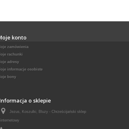
Moje konto
oje zamówienia
oje rachunki
oje adresy
oje informacje osobiste
oje bony
Informacja o sklepie
Jezus, Koszulki, Bluzy - Chrześcijański sklep
internetowy