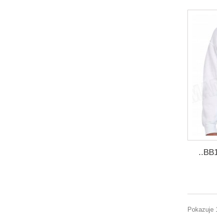
..BB
Pokazuje 