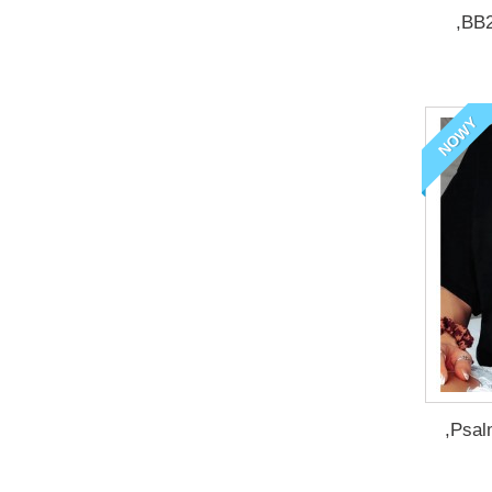
,BB
NOWY
,Psa