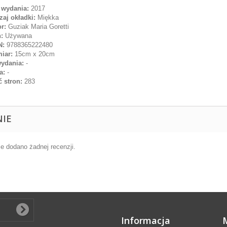
 wydania:
2017
aj okładki:
Miękka
r:
Guziak Maria Goretti
:
Używana
N:
9788365222480
iar:
15cm x 20cm
wydania:
-
a:
-
ć stron:
283
NIE
ie dodano żadnej recenzji.
Informacja