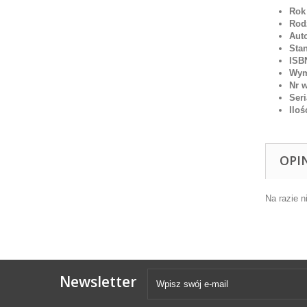
Rok
Rodz
Auto
Stan
ISB
Wym
Nr 
Seri
Iloś
OPI
Na razie n
Newsletter