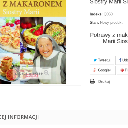
Siostry Marii S
Indeks:
Q050
Stan:
Nowy produkt
Potrawy z mak
Marii Sios
Tweetuj
Udo
Google+
Pi
Zobacz większe
Drukuj
CEJ INFORMACJI