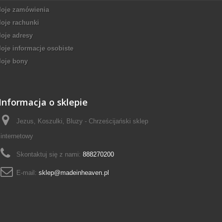
oje zamówienia
oje rachunki
oje adresy
oje informacje osobiste
oje bony
Informacja o sklepie
Jezus, Koszulki, Bluzy - Chrześcijański sklep
internetowy
Skontaktuj się z nami:
888270200
E-mail:
sklep@madeinheaven.pl