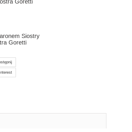
iostra Goretti
aronem Siostry
tra Goretti
stępnij
nterest